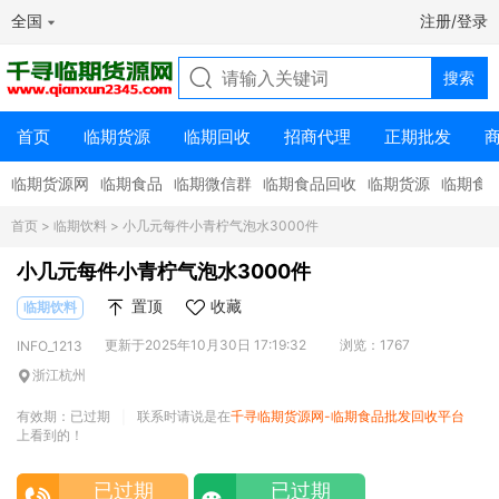
全国
注册/登录
首页
临期货源
临期回收
招商代理
正期批发
临期货源网
临期食品
临期微信群
临期食品回收
临期货源
临期食
首页
>
临期饮料
> 小几元每件小青柠气泡水3000件
小几元每件小青柠气泡水3000件
置顶
收藏
临期饮料
更新于2025年10月30日 17:19:32
浏览：1767
INFO_1213
浙江杭州
有效期：已过期
联系时请说是在
千寻临期货源网-临期食品批发回收平台
|
上看到的！
已过期
已过期