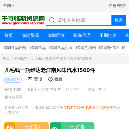
全国
注册/登录
首页
临期货源
临期回收
招商代理
正期批发
临期食品回收
临期食品
临期食品批发
临期货源网
临期微信群
临
首页
>
临期饮料
> 几毛钱一瓶维达老江南风味汽水1500件
几毛钱一瓶维达老江南风味汽水1500件
置顶
收藏
临期饮料
更新于2025年10月30日 17:00:21
浏览：1852
INFO_1180
江苏苏州
有效期：已过期
联系时请说是在
千寻临期货源网-临期食品批发回收平台
|
上看到的！
已过期
已过期