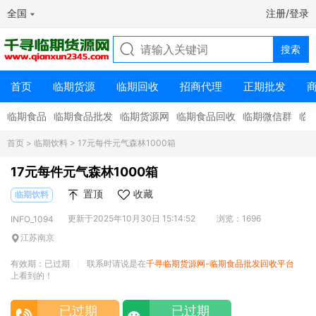
全国
注册/登录
首页
临期货源
临期回收
招商代理
正期批发
临期食品
临期食品批发
临期货源网
临期食品回收
临期微信群
临
首页
>
临期饮料
> 17元每件元气森林1000箱
17元每件元气森林1000箱
置顶
收藏
临期饮料
更新于2025年10月30日 15:14:52
浏览：1696
INFO_1094
江苏南京
有效期：已过期
联系时请说是在
千寻临期货源网-临期食品批发回收平台
|
上看到的！
已过期
已过期