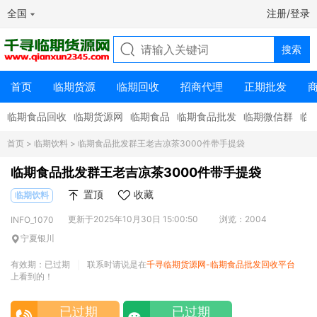
全国
注册/登录
首页
临期货源
临期回收
招商代理
正期批发
临期食品回收
临期货源网
临期食品
临期食品批发
临期微信群
临
首页
>
临期饮料
> 临期食品批发群王老吉凉茶3000件带手提袋
临期食品批发群王老吉凉茶3000件带手提袋
置顶
收藏
临期饮料
更新于2025年10月30日 15:00:50
浏览：2004
INFO_1070
宁夏银川
有效期：已过期
联系时请说是在
千寻临期货源网-临期食品批发回收平台
|
上看到的！
已过期
已过期