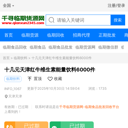
全国
注册/登录
首页
临期货源
临期回收
招商代理
正期批发
临期食品回收
临期食品
临期食品批发
临期货源网
临期微信群
临
首页
>
临期饮料
> 十几元天津红牛维生素能量饮料6000件
十几元天津红牛维生素能量饮料6000件
置顶
收藏
临期饮料
更新于2025年10月30日 14:59:04
浏览：1735
INFO_1067
天津天津
有效期：已过期
联系时请说是在
千寻临期货源网-临期食品批发回收平台
|
上看到的！
已过期
已过期