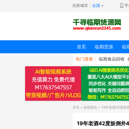
当前城市：
全国
手
首页
临期货源
临
热门搜索：
临期食品回收
首页
>
临期酒水
> 19年老酒42度扳
19年老酒42度扳倒井4