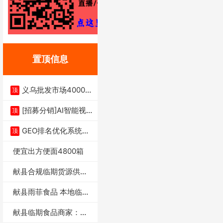
置顶信息
义乌批发市场4000多
顶
家实体供应链商
[招募分销]AI智能视
顶
频一键生成+支
GEO排名优化系统+A
顶
I搜索优化
便宜出方便面4800箱
献县合规临期货源供货
商适合社区店摆摊
献县雨菲食品 本地临期
门店支持城区无
献县临期食品商家：献
县雨菲食品店