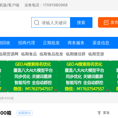
机版/客户端
业务电话：17091980968
发
期回收
招商代理
正期批发
商务服务
渠道信息
临期货源网
临期食品
临期食品批发
临期微信群
临期货源
倒井400箱
00箱
置顶
临期酒水