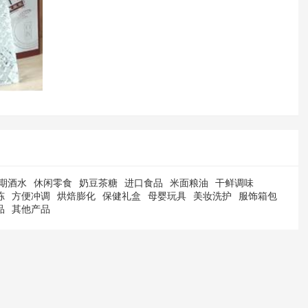
期酒水
休闲零食
奶豆茶糖
进口食品
米面粮油
干鲜调味
冻
方便冲调
烘焙膨化
保健礼盒
母婴玩具
美妆洗护
服饰箱包
品
其他产品