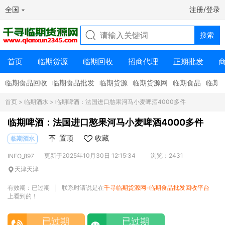
全国
注册/登录
首页
临期货源
临期回收
招商代理
正期批发
临期食品回收
临期食品批发
临期货源
临期货源网
临期食品
临期
首页
>
临期酒水
> 临期啤酒：法国进口憨果河马小麦啤酒4000多件
临期啤酒：法国进口憨果河马小麦啤酒4000多件
置顶
收藏
临期酒水
更新于2025年10月30日 12:15:34
浏览：2431
INFO_897
天津天津
有效期：已过期
联系时请说是在
千寻临期货源网-临期食品批发回收平台
|
上看到的！
已过期
已过期