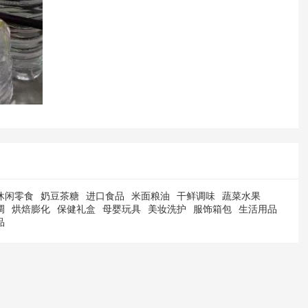
休闲零食
奶豆茶糖
进口食品
米面粮油
干鲜调味
蔬菜水果
调
烘焙膨化
保健礼盒
母婴玩具
美妆洗护
服饰箱包
生活用品
品