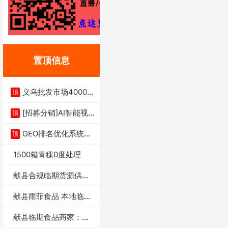
置顶信息
义乌批发市场4000多
顶
家实体供应链商
[招募分销]AI智能视
顶
频一键生成+支
GEO排名优化系统+A
顶
I搜索优化
1500箱青稞0度处理
献县合规临期货源供货
商适合社区店摆摊
献县雨菲食品 本地临期
门店支持城区无
献县临期食品商家：献
县雨菲食品店