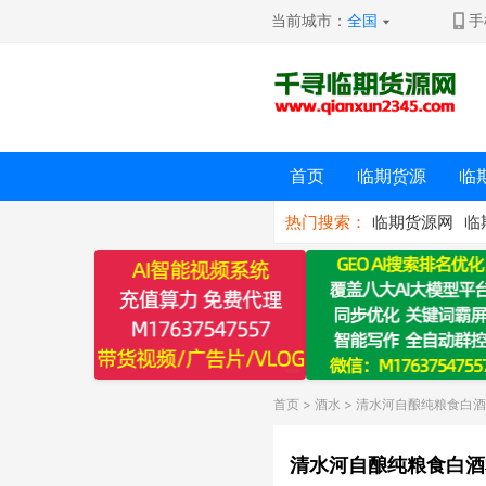
当前城市：
全国
手
首页
临期货源
临
热门搜索：
临期货源网
临
首页
>
酒水
> 清水河自酿纯粮食白
清水河自酿纯粮食白酒