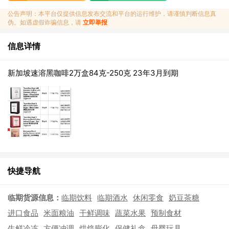
公告声明：本平台仅提供信息发布交流和平台的运行维护，请谨慎判断信息真
伪。如遇虚假诈骗信息，请
立即举报
信息详情
新加坡速溶黑咖啡2万盒84克-250克 23年3月到期
快捷导航
临期货源信息：
临期饮料
临期酒水
休闲零食
奶豆茶糖
进口食品
米面粮油
干鲜调味
蔬菜水果
预制食材
生鲜冷冻
方便冲调
烘焙膨化
保健礼盒
母婴玩具