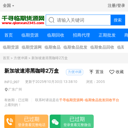
全国
注册/登录
首页
临期货源
临期回收
招商代理
正期批发
临期货源
临期货源网
临期食品
临期食品批发
临期食品回收
临期
首页
>
方便冲调
> 新加坡速溶黑咖啡2万盒
新加坡速溶黑咖啡2万盒
置顶
收藏
方便冲调
更新于2025年10月30日 13:38:10
浏览：2005
INFO_997
广东广州
有效期：已过期
联系时请说是在
千寻临期货源网-临期食品批发回收平台
|
上看到的！
已过期
已过期
登录查看完整电话
登录查看完整微信