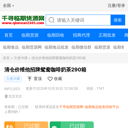
全国
注册/登录
首页
临期货源
临期回收
招商代理
正期批发
临期食品
临期货源网
临期食品批发
临期微信群
临期货源
临期食
首页
>
方便冲调
> 清仓价维他招牌鸳鸯咖啡奶茶290箱
清仓价维他招牌鸳鸯咖啡奶茶290箱
置顶
收藏
方便冲调
更新于2025年10月30日 12:36:28
浏览：1747
INFO_933
北京北京
有效期：已过期
联系时请说是在
千寻临期货源网-临期食品批发回收平台
|
上看到的！
已过期
已过期